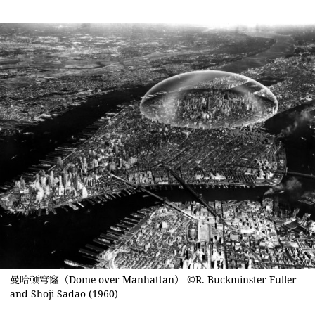
曼哈顿穹窿（Dome over Manhattan） ©️R. Buckminster Fuller
and Shoji Sadao (1960)