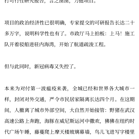
打可行性研究报告，言之凿凿，力挺项目。
项目的政治经济性已很明确，专家提交的可研报告长达二十
多万字，说明科学性也有了。市政厅马上拍板：上马！施工
队开着驳船进驻内海湾，开始了航道疏浚工程。
但与此同时，新冠病毒又失控了。
本来为对付第一波瘟疫来袭，全城已经和世界各大城市一
样，封闭对外交通，严令市民居家隔离长达四个月。在这期
间，人撤离了城市外部空间，大自然开始接管：野猪在武汉
高速公路上奔跑，海豚在威尼斯运河中撒欢，狒狒在纽约时
代广场午睡，藤蔓爬上摩天楼玻璃幕墙，鸟儿飞进写字楼里