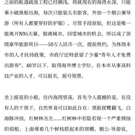
之前的航道疏浚工程已经搁浅。将就现在的海湾水深，只能
乘小破渔船出海，每次只能装五名旅客，外加一个艄公兼导
游（所有人都要穿好防护服）。尽管手段原始，但这是唯一
能离开N95天幕，脱离城市、回望城市的机会，所以成了顶
级豪华旅游项目——50万人民币一次，提前预约。为体现本
市的人才扶持政策，市政厅还特意留了少量“青年人才免费
出游券”。40岁以下、取得海外博士学位、在本市从事高科
技产业的人才，可以报名，摇号领票。
坐上摇晃的小船，往内海湾里荡。首先令人震撼的是，在没
有人的干预下，自然界竟可以如此自在：黑脸琵鹭翻飞，白
海豚冲浪，红树林丛生……红树林中若隐若现一个严重锈蚀
的驳船，上面堆着几个树枝搭起来的窝棚。艄公-导游说，