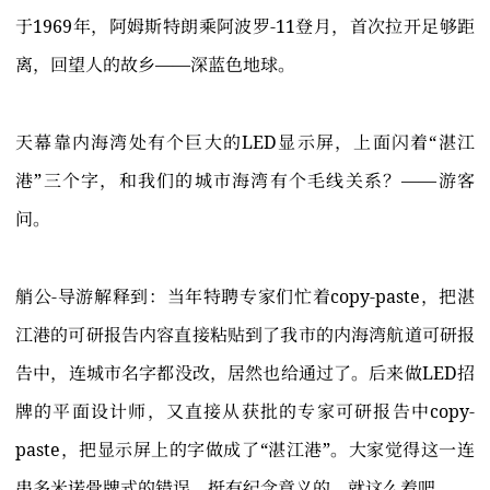
于1969年，阿姆斯特朗乘阿波罗-11登月，首次拉开足够距
离，回望人的故乡——深蓝色地球。
天幕靠内海湾处有个巨大的LED显示屏，上面闪着“湛江
港”三个字，和我们的城市海湾有个毛线关系？——游客
问。
艄公-导游解释到：当年特聘专家们忙着copy-paste，把湛
江港的可研报告内容直接粘贴到了我市的内海湾航道可研报
告中，连城市名字都没改，居然也给通过了。后来做LED招
牌的平面设计师，又直接从获批的专家可研报告中copy-
paste，把显示屏上的字做成了“湛江港”。大家觉得这一连
串多米诺骨牌式的错误，挺有纪念意义的，就这么着吧。