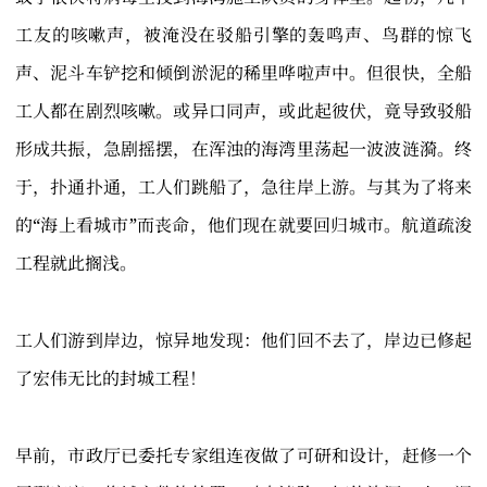
工友的咳嗽声，被淹没在驳船引擎的轰鸣声、鸟群的惊飞
声、泥斗车铲挖和倾倒淤泥的稀里哗啦声中。但很快，全船
工人都在剧烈咳嗽。或异口同声，或此起彼伏，竟导致驳船
形成共振，急剧摇摆，在浑浊的海湾里荡起一波波涟漪。终
于，扑通扑通，工人们跳船了，急往岸上游。与其为了将来
的“海上看城市”而丧命，他们现在就要回归城市。航道疏浚
工程就此搁浅。
工人们游到岸边，惊异地发现：他们回不去了，岸边已修起
了宏伟无比的封城工程！
早前，市政厅已委托专家组连夜做了可研和设计，赶修一个