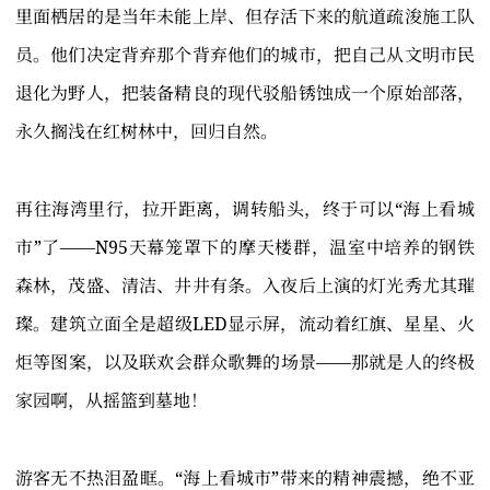
里面栖居的是当年未能上岸、但存活下来的航道疏浚施工队
员。他们决定背弃那个背弃他们的城市，把自己从文明市民
退化为野人，把装备精良的现代驳船锈蚀成一个原始部落，
永久搁浅在红树林中，回归自然。
再往海湾里行，拉开距离，调转船头，终于可以“海上看城
市”了——N95天幕笼罩下的摩天楼群，温室中培养的钢铁
森林，茂盛、清洁、井井有条。入夜后上演的灯光秀尤其璀
璨。建筑立面全是超级LED显示屏，流动着红旗、星星、火
炬等图案，以及联欢会群众歌舞的场景——那就是人的终极
家园啊，从摇篮到墓地！
游客无不热泪盈眶。“海上看城市”带来的精神震撼，绝不亚