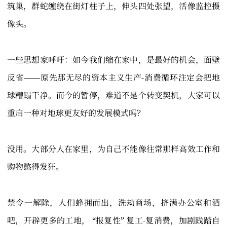
筑巢，群蛇缠绕在街灯柱子上，伸头四处张望，活像监控摄
像头。
一些思想家呼吁：如今我们缩在家中，是最好的机会，面壁
反省——原先那无尽的资本主义生产-消费循环注定会把地
球糟蹋干净。而今的暂停，难道不是个转变契机，大家可以
重启一种对地球更友好的发展模式吗？
没用。大部分人在家里，为自己不能像往常那样高效工作和
购物憋得发狂。
禁令一解除，人们蜂拥而出，洗劫商场，挤满办公室和酒
吧，开辟更多的工地， “报复性” 复工-复消费，加剧践踏自