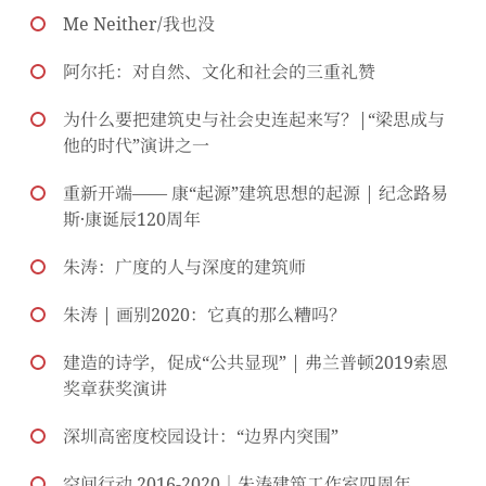
Me Neither/我也没
阿尔托：对自然、文化和社会的三重礼赞
为什么要把建筑史与社会史连起来写？|“梁思成与
他的时代”演讲之一
重新开端—— 康“起源”建筑思想的起源 | 纪念路易
斯·康诞辰120周年
朱涛：广度的人与深度的建筑师
朱涛 | 画别2020：它真的那么糟吗？
建造的诗学，促成“公共显现” | 弗兰普顿2019索恩
奖章获奖演讲
深圳高密度校园设计：“边界内突围”
空间行动 2016-2020｜朱涛建筑工作室四周年