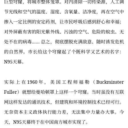
巨型穹窿，将城市整体笼罩。对内清除一切传染源，人工调
节光线和空气的温度、湿度、含氧量、洁净度，再在空气中
掺入一定比例的安定药剂，让市民呼吸后感到舒心和幸福；
对外屏蔽有害的阳光紫外线、污浊的空气、危险的蚊虫、无
处不在的病毒…… 总之，彻底摆脱充满敌意、随时诱发危机
的自然界。市长给这个穹窿起了个既科学又艺术的名字：
N95天幕。
实际上在1960年，美国工程师福勒（Buckminster
Fuller）就想给曼哈顿罩上这样一个穹窿。当时虽没有互联
网这样发达的通讯技术，但建筑和环境控制技术已经可行。
无奈资本主义政体执行能力差，无法集中力量办大事。今
天，N95天幕终于在中国南方城市实现了。