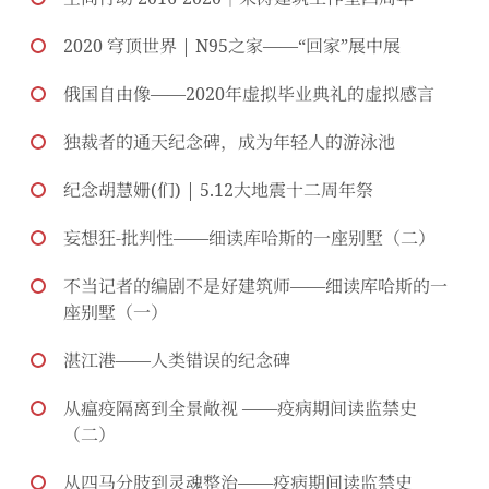
2020 穹顶世界 | N95之家——“回家”展中展
俄国自由像——2020年虚拟毕业典礼的虚拟感言
独裁者的通天纪念碑，成为年轻人的游泳池
纪念胡慧姗(们) | 5.12大地震十二周年祭
妄想狂-批判性——细读库哈斯的一座别墅（二）
不当记者的编剧不是好建筑师——细读库哈斯的一
座别墅（一）
湛江港——人类错误的纪念碑
从瘟疫隔离到全景敞视 ——疫病期间读监禁史
（二）
从四马分肢到灵魂整治——疫病期间读监禁史