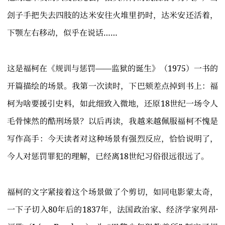
刽子手把失去四肢的达米安往火堆里扔时，达米安还活着，
下颚左右移动，似乎在说话……
这是福柯在《规训与惩罚——监狱的诞生》（1975）一书的
开篇描绘的场景。我第一次读时，下巴颏差点掉到书上：福
柯为啥要援引史料，如此细致入微地，还原18世纪一场令人
毛骨悚然的酷刑场景？以后再读，我越来越佩服福柯不愧是
写作高手：今天读者对这种场景有强烈反应，恰恰说明了，
今人对惩罚罪犯的理解，已经离18世纪习俗很远很远了。
福柯的文字紧接着这个场景做了个剪切，如同电影蒙太奇，
一下子切入80年后的1837年，法国政治家、经济学家列昂·