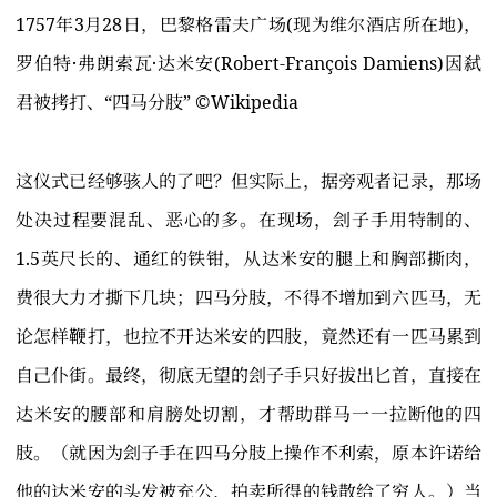
1757年3月28日，巴黎格雷夫广场(现为维尔酒店所在地)，
罗伯特·弗朗索瓦·达米安(Robert-François Damiens)因弑
君被拷打、“四马分肢” ©️Wikipedia
这仪式已经够骇人的了吧？但实际上，据旁观者记录，那场
处决过程要混乱、恶心的多。在现场，刽子手用特制的、
1.5英尺长的、通红的铁钳，从达米安的腿上和胸部撕肉，
费很大力才撕下几块；四马分肢，不得不增加到六匹马，无
论怎样鞭打，也拉不开达米安的四肢，竟然还有一匹马累到
自己仆街。最终，彻底无望的刽子手只好拔出匕首，直接在
达米安的腰部和肩膀处切割，才帮助群马一一拉断他的四
肢。（就因为刽子手在四马分肢上操作不利索，原本许诺给
他的达米安的头发被充公，拍卖所得的钱散给了穷人。）当