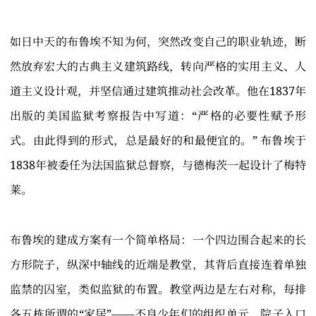
如日中天的布鲁埃不知为何，突然改变自己的职业轨迹，断
然放弃宏大的古典主义建筑路线，转向严格的实用主义、人
道主义设计观，并坚信通过建筑推动社会改革。他在1837年
出版的美国监狱考察报告中写道：“严格的必要性赋予形
式。由此得到的形式，总是最好的和最便宜的。” 布鲁埃于
1838年被委任为法国监狱总督察，与德梅茨一起设计了梅特
莱。
布鲁埃的建成方案有一个简单格局：一个四边围合起来的长
方形院子，纵深中轴线的近端是教堂，其背后直接连着单独
监禁的囚室，类似监狱的布置。教堂两边是左右对称，每排
各五栋所谓的“家居”——不良少年们的组织单元。院子入口