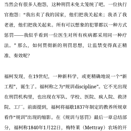
当然会有很多人抱怨，这种刑罚未免太笼统了吧。一位执行
官抱怨：“我出卖了我的国家，他们把我关起来；我杀了我
老爸，他们把我关起来。所有可以想象的犯罪都以一种方式
惩罚——我似乎看到一位医生对所有疾病都采用同一种疗
法。” 那么，如何贯彻新的刑罚思想，让监禁变得真正精
准、奏效呢？
福柯发现，在19世纪，一种新科学，或更精确地说一个“新
工程”，诞生了。福柯称之为“规训discipline”。它不光出现
在刑罚机构里，也出现在军队、学校、医院、疯人院、救济
院、工厂。前面提到，福柯将福歇1837年制定的教养所规章
看作“规训”出现的缩影。在《规训与惩罚》最后一章总结部
分，福柯称1840年1月22日，梅特莱（Mettray）农场的开