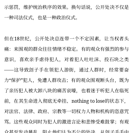
示惩罚，维护统治秩序的效果。换句话说，公开处决不仅是
一种司法仪式，也是一种政治仪式。
但在18世纪，公开处决总连带一个不定因素，让当权者头
痛：来围观的群众往往情绪不稳定。有的观众有强烈的参与
意识，喜欢亲手虐待犯人，对着犯人吐吐沫、投石块之类
——这导致刽子手在领犯人游街，通过人群时，经常要奋
力“保护”犯人，免遭人群攻击；有的观众围观断头台，既为
了亲历犯人被大卸八块的痛苦哀嚎，也着迷于听犯人在临死
前，在其生命进入彻底无牵挂、nothing to lose的状态下，
对法官、法律、政府、宗教等一切权力人物和机构的恣意咒
骂。这些观众同时为犯人的激进言论和悲惨受难鼓掌；有观
众甚至发动暴乱，阻止他们认为不公的处决，从刽子手手中