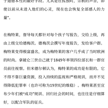
子道德本性的最好手段。尤其是在孤独时，宗教的声音，即
使以前从未进入他们的心灵，现在也会恢复全部感人的力
量”。
在梅特莱，督导每天都针对每个孩子写报告，交给上级，再
由上级交给德梅茨。德梅茨会撰写年度报告，发给客户群。
梅特莱变得极富盛名，成为梅特莱的客户几乎成了当时欧洲
的时尚。拿破仑三世自己就于1849年率领四位部长和一群官
员前往视察。但米德尔顿认为，梅特莱的成功是有限的。它
不得不靠巨量资源，投入持续的监视和严格规训，而并不见
得降低犯罪率（也许可称为19世纪的维稳）。梅特莱甚至宣
布少年们被“成功”规训、回归社会的时间，也往往是仔细算
好，以配合军队的征兵。