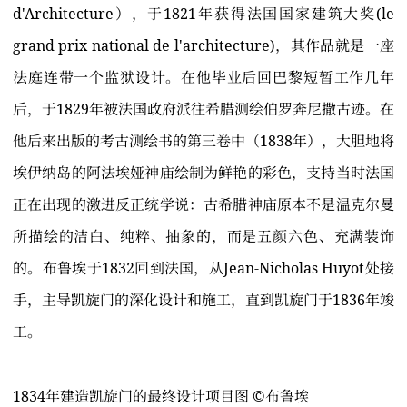
d'Architecture），于1821年获得法国国家建筑大奖(le
grand prix national de l'architecture)，其作品就是一座
法庭连带一个监狱设计。在他毕业后回巴黎短暂工作几年
后，于1829年被法国政府派往希腊测绘伯罗奔尼撒古迹。在
他后来出版的考古测绘书的第三卷中（1838年），大胆地将
埃伊纳岛的阿法埃娅神庙绘制为鲜艳的彩色，支持当时法国
正在出现的激进反正统学说：古希腊神庙原本不是温克尔曼
所描绘的洁白、纯粹、抽象的，而是五颜六色、充满装饰
的。布鲁埃于1832回到法国，从Jean-Nicholas Huyot处接
手，主导凯旋门的深化设计和施工，直到凯旋门于1836年竣
工。
1834年建造凯旋门的最终设计项目图 ©️布鲁埃