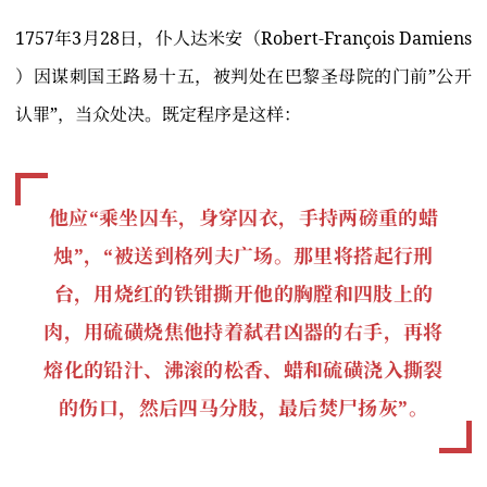
1757年3月28日，仆人达米安（Robert-François Damiens
）因谋刺国王路易十五，被判处在巴黎圣母院的门前”公开
认罪”，当众处决。既定程序是这样：
他应“乘坐囚车，身穿囚衣，手持两磅重的蜡
烛”，“被送到格列夫广场。那里将搭起行刑
台，用烧红的铁钳撕开他的胸膛和四肢上的
肉，用硫磺烧焦他持着弑君凶器的右手，再将
熔化的铅汁、沸滚的松香、蜡和硫磺浇入撕裂
的伤口，然后四马分肢，最后焚尸扬灰”。