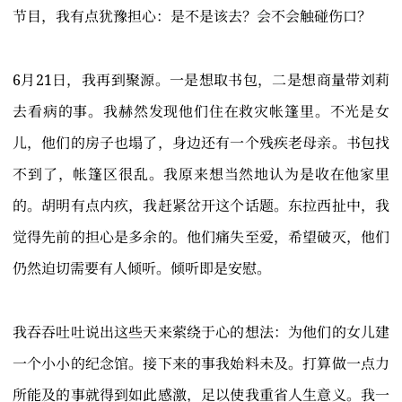
节目，我有点犹豫担心：是不是该去？会不会触碰伤口？
6月21日，我再到聚源。一是想取书包，二是想商量带刘莉
去看病的事。我赫然发现他们住在救灾帐篷里。不光是女
儿，他们的房子也塌了，身边还有一个残疾老母亲。书包找
不到了，帐篷区很乱。我原来想当然地认为是收在他家里
的。胡明有点内疚，我赶紧岔开这个话题。东拉西扯中，我
觉得先前的担心是多余的。他们痛失至爱，希望破灭，他们
仍然迫切需要有人倾听。倾听即是安慰。
我吞吞吐吐说出这些天来萦绕于心的想法：为他们的女儿建
一个小小的纪念馆。接下来的事我始料未及。打算做一点力
所能及的事就得到如此感激，足以使我重省人生意义。我一