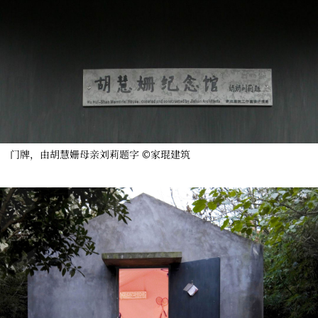
门牌，由胡慧姗母亲刘莉题字 ©家琨建筑