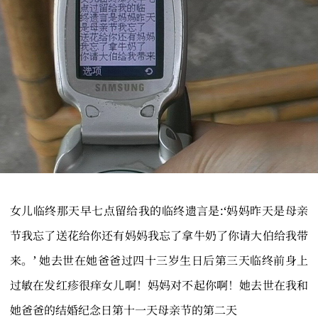
女儿临终那天早七点留给我的临终遗言是:‘妈妈昨天是母亲
节我忘了送花给你还有妈妈我忘了拿牛奶了你请大伯给我带
来。’ 她去世在她爸爸过四十三岁生日后第三天临终前身上
过敏在发红疹很痒女儿啊！妈妈对不起你啊！她去世在我和
她爸爸的结婚纪念日第十一天母亲节的第二天