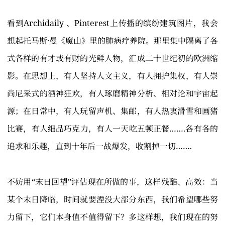
看到Archidaily 、Pinterest上传播的缤纷建筑图片，我会
想起托马斯·曼《魔山》里的肺病疗养院。那里集中隔离了各
式各样的有才或有财的光鲜人物，汇成二十世纪初的欧洲缩
影。在思想上，有人坚持人文主义，有人拥护集权，有人崇
尚尼采式的酒神狂欢，有人琢磨精神分析、相对论和宇宙起
源；在日常中，有人玩留声机、集邮，有人热衷滑雪和画猪
比赛，有人细品巧克力，有人一天吃五顿正餐…….各有各的
追求和乐趣，直到十年后一战爆发，收割掉一切…….
不妨用“末日回望”评估现在所做的事，这样残酷、高效：当
某个末日降临，时间就要湮没大部分东西，我们希望哪些努
力留下，它们本身值不值得留下？多这样想，我们现在的努