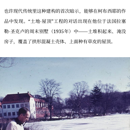
也许现代传统里这种建构的首次暗示，能够在柯布西耶的作
品中发现。“土地-屋顶”工程的对话出现在他位于法国拉塞
勒-圣克卢的周末别墅（1935年）中——土堆积起来、淹没
房子，覆盖了拱形混凝土壳体、上面种有草皮的屋顶。