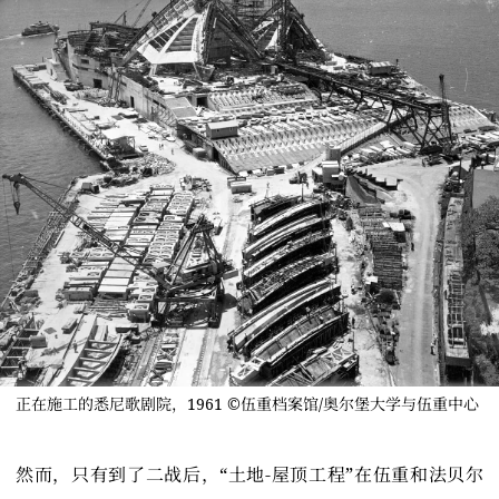
正在施工的悉尼歌剧院，1961 ©伍重档案馆/奥尔堡大学与伍重中心
然而，只有到了二战后，“土地-屋顶工程”在伍重和法贝尔