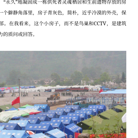
，“永久”地凝固成一栋供死者灵魂栖居和生前遗物存放的房
一个僻静角落里，房子青灰色，简朴，近乎冷漠的外壳，保
部。在我看来，这个小房子，而不是鸟巢和CCTV，是建筑
力的质问或回答。