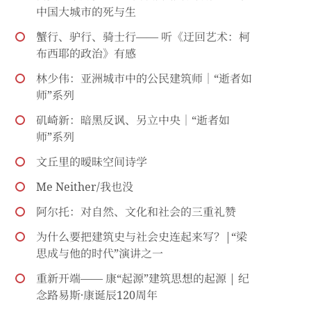
中国大城市的死与生
蟹行、驴行、骑士行—— 听《迂回艺术：柯
布西耶的政治》有感
林少伟：亚洲城市中的公民建筑师｜“逝者如
师”系列
矶崎新：暗黑反讽、另立中央｜“逝者如
师”系列
文丘里的暧昧空间诗学
Me Neither/我也没
阿尔托：对自然、文化和社会的三重礼赞
为什么要把建筑史与社会史连起来写？|“梁
思成与他的时代”演讲之一
重新开端—— 康“起源”建筑思想的起源 | 纪
念路易斯·康诞辰120周年