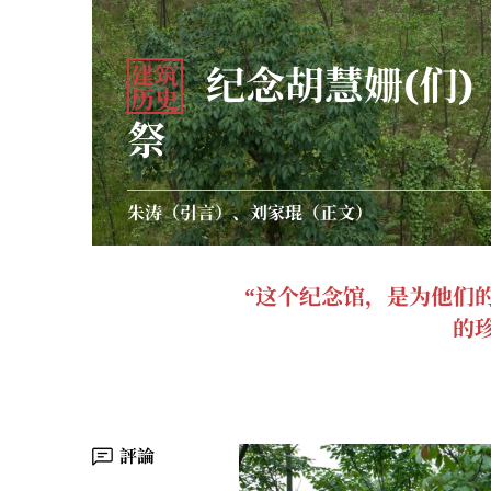
建筑
纪念胡慧姗(们) 
历史
祭
朱涛（引言）、刘家琨（正文）
“这个纪念馆，是为他们
的
評論