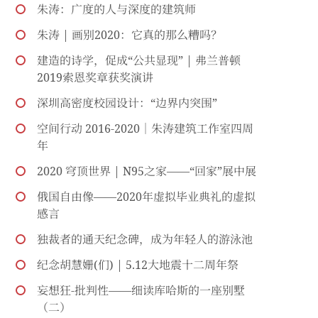
朱涛：广度的人与深度的建筑师
朱涛 | 画别2020：它真的那么糟吗？
建造的诗学，促成“公共显现” | 弗兰普顿
2019索恩奖章获奖演讲
深圳高密度校园设计：“边界内突围”
空间行动 2016-2020｜朱涛建筑工作室四周
年
2020 穹顶世界 | N95之家——“回家”展中展
俄国自由像——2020年虚拟毕业典礼的虚拟
感言
独裁者的通天纪念碑，成为年轻人的游泳池
纪念胡慧姗(们) | 5.12大地震十二周年祭
妄想狂-批判性——细读库哈斯的一座别墅
（二）