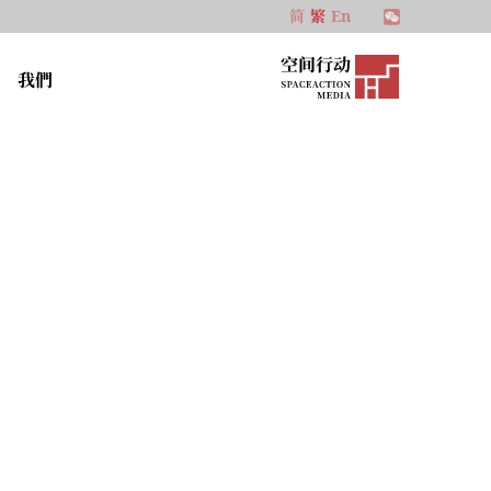
简
繁
En
我們