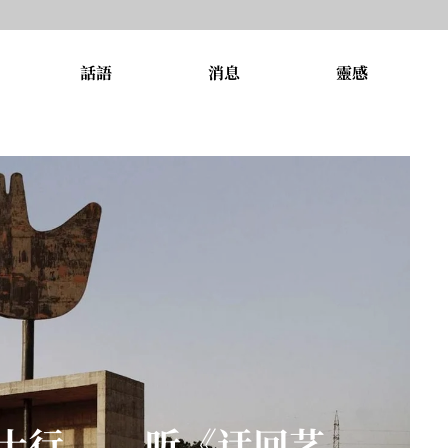
話語
消息
靈感
士行—— 听《迂回艺