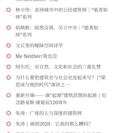
林少伟：亚洲城市中的公民建筑师｜“逝者如
师”系列
矶崎新：暗黑反讽、另立中央｜“逝者如
师”系列
文丘里的暧昧空间诗学
Me Neither/我也没
阿尔托：对自然、文化和社会的三重礼赞
为什么要把建筑史与社会史连起来写？|“梁
思成与他的时代”演讲之一
重新开端—— 康“起源”建筑思想的起源 | 纪
念路易斯·康诞辰120周年
朱涛：广度的人与深度的建筑师
朱涛 | 画别2020：它真的那么糟吗？