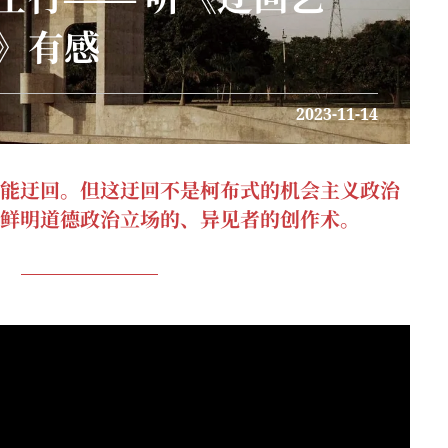
》有感
2023-11-14
能迂回。但这迂回不是柯布式的机会主义政治
鲜明道德政治立场的、异见者的创作术。