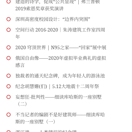
建造的诗学，促成“公共显现” | 弗兰普顿
2019索恩奖章获奖演讲
深圳高密度校园设计：“边界内突围”
空间行动 2016-2020｜朱涛建筑工作室四周
年
2020 穹顶世界 | N95之家——“回家”展中展
俄国自由像——2020年虚拟毕业典礼的虚拟
感言
独裁者的通天纪念碑，成为年轻人的游泳池
纪念胡慧姗(们) | 5.12大地震十二周年祭
妄想狂-批判性——细读库哈斯的一座别墅
（二）
不当记者的编剧不是好建筑师——细读库哈
斯的一座别墅（一）