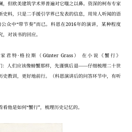
澜，但欧美建筑学术界普遍对它嗤之以鼻。资深的柯布专家
新史料，只是二手援引学界已发表的信息，用耸人听闻的语
公众中“带节奏”而已。科恩在2016年的演讲，某种程度
究，对该书的回应。
特·格拉斯（Günter Grass） 在小说《蟹行》
告诫人们：人们应该像螃蟹那样，先谨慎后退——仔细梳理二十世
历史教训，更好地前行。（科恩演讲后的问答环节中，有听
看看他是如何“蟹行”，梳理历史记忆的。