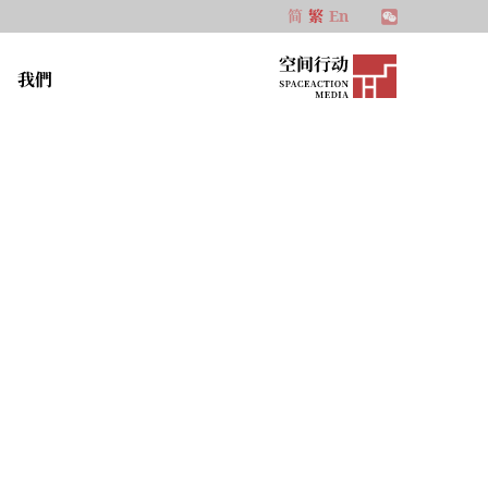
简
繁
En
我們