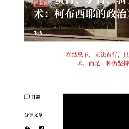
随笔
术：柯布西耶的政治
朱涛
在禁忌下，无法直行，只
术，而是一种仍坚持
評論
分享文章