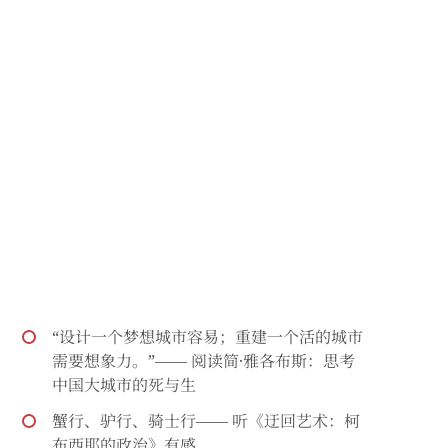
“设计一个梦想城市容易；重建一个活的城市
需要想象力。”—— 阅读简·雅各布斯：思考
中国大城市的死与生
蟹行、驴行、骑士行—— 听《迂回艺术：柯
布西耶的政治》有感