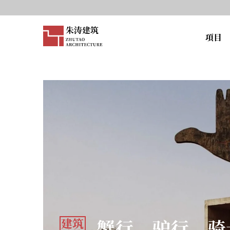
項目
建筑
蟹行、驴行、骑