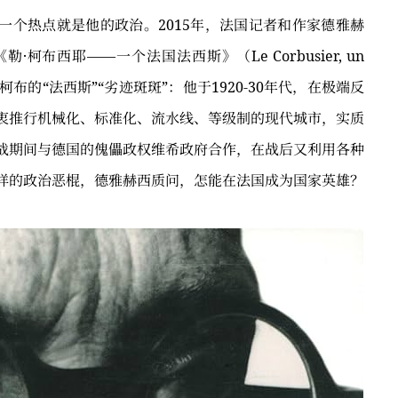
一个热点就是他的政治。2015年，法国记者和作家德雅赫
版了《勒·柯布西耶——一个法国法西斯》（Le Corbusier, un
书，指控柯布的“法西斯”“劣迹斑斑”：他于1920-30年代，在极端反
衷推行机械化、标准化、流水线、等级制的现代城市，实质
战期间与德国的傀儡政权维希政府合作，在战后又利用各种
这样的政治恶棍，德雅赫西质问，怎能在法国成为国家英雄？