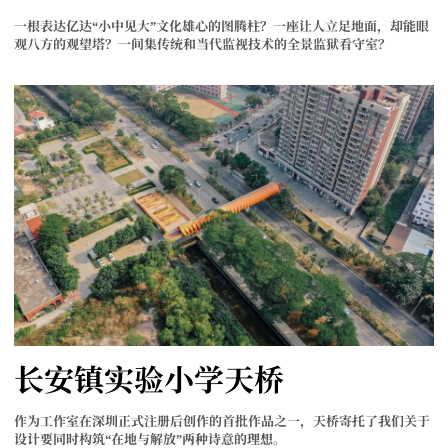
一根表达亿达“小中见大”文化雄心的图腾柱？一座让人立足地面，却能眼
观八方的观望塔？一间集传统和当代监视技术的全景监狱看守室？
长安镇实验小学天桥
作为工作室在深圳正式注册后创作的首批作品之一，天桥寄托了我们关于
设计要同时构筑“在地与解放”两种诗意的理想。