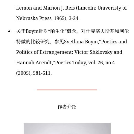
Lemon and Marion J. Reis (Lincoln: Univeristy of
Nebraska Press, 1965), 3-24.
关于Boym针对“陌生化”概念，对什克洛夫斯基和阿伦
特做的比较研究，参见Svetlana Boym,“Poetics and
Politics of Estrangement: Victor Shklovsky and
Hannah Arendt,”Poetics Today, vol. 26, no.4
(2005), 581-611.
作者介绍