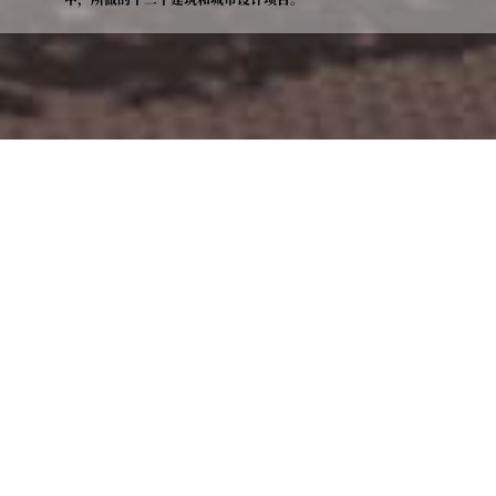
项目类型
：
展览
项目时间
：
2024
策展人
：
朱涛
项目团队
：
朱涛、池锦鹏、李开伟、邱思婷、苏立国、叶栋樑、赵星言、
朱逸蕾
展览地点
：
成都
承办方
：
红印艺术中心