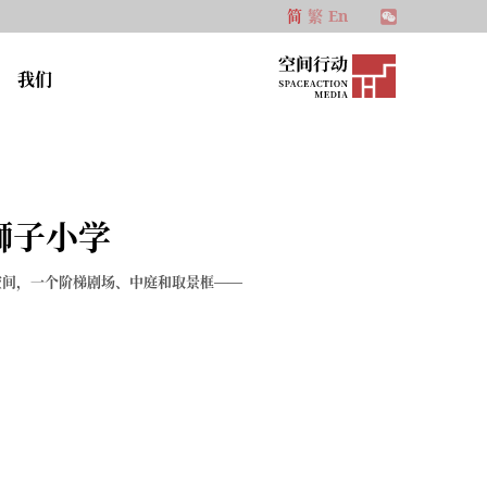
简
繁
En
我们
狮子小学
空间，一个阶梯剧场、中庭和取景框——