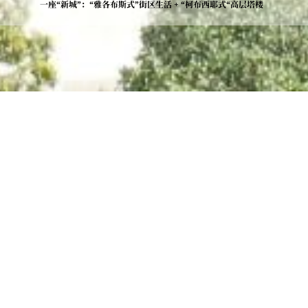
一座“新城”：“雅各布斯式”街区生活 + “柯布西耶式“高层塔楼
项目类型
：
城市规划/建筑
设计时间
：
2014-2016
建成时间
：
2023
主持建筑师
：
朱涛
项目团队
：
苏立国、罗致、梁庆祥、罗然
地点
：
深圳市南山区
占地面积
：
60984.90 ㎡
建筑面积
：
385603㎡
业主
：
深圳市特发集团有限公司
本项目重新连接周边被破坏和肢解的风景，重构连续的公共
空间——涵盖大部分商业、公共服务和基础设施。此规划不