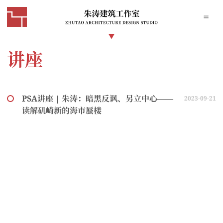
讲座
PSA讲座 | 朱涛：暗黑反讽、另立中心——
2023-09-21
读解矶崎新的海市蜃楼